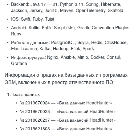
Backend:
Java 17 — 21, Python 3.11, Spring, Hibernate,
Jackson, Jersey, Junit 5, Maven, OpenTelemetry, Skaffold
IOS:
Swift, Ruby, Tuist
Android:
Kotlin, Kotlin Script (kts), Gradle Convention Plugins,
Ruby
Работа с данными:
PostgreSQL, Scylla, Redis, ClickHouse,
Elasticsearch, Kafka, Hadoop, Flink, Spark
Инфраструктура:
Nginx, Ansible, MinIo, Docker, Consul,
Grafana
Информация о правах на базы данных и программах
ЭВМ, включенных в реестр отечественного ПО
Базы данных
№ 2019670024 — «База данных HeadHunter»
№ 2019670023 — «База вакансий HeadHunter»
№ 2018620237 — «База вакансий HeadHunter»
№ 2015621803 — «База данных HeadHunter»