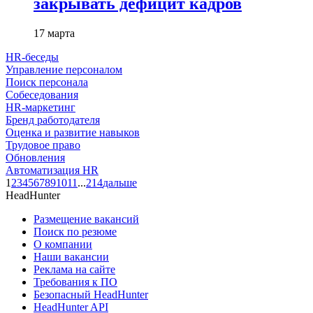
закрывать дефицит кадров
17 марта
HR-беседы
Управление персоналом
Поиск персонала
Собеседования
HR-маркетинг
Бренд работодателя
Оценка и развитие навыков
Трудовое право
Обновления
Автоматизация HR
1
2
3
4
5
6
7
8
9
10
11
...
214
дальше
HeadHunter
Размещение вакансий
Поиск по резюме
О компании
Наши вакансии
Реклама на сайте
Требования к ПО
Безопасный HeadHunter
HeadHunter API