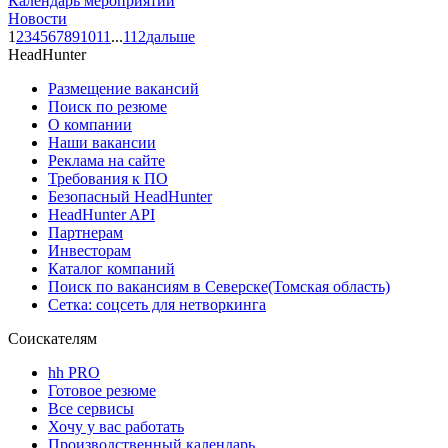
Календарь мероприятий
Новости
1
2
3
4
5
6
7
8
9
10
11
...
112
дальше
HeadHunter
Размещение вакансий
Поиск по резюме
О компании
Наши вакансии
Реклама на сайте
Требования к ПО
Безопасный HeadHunter
HeadHunter API
Партнерам
Инвесторам
Каталог компаний
Поиск по вакансиям в Северске(Томская область)
Сетка: соцсеть для нетворкинга
Соискателям
hh PRO
Готовое резюме
Все сервисы
Хочу у вас работать
Производственный календарь